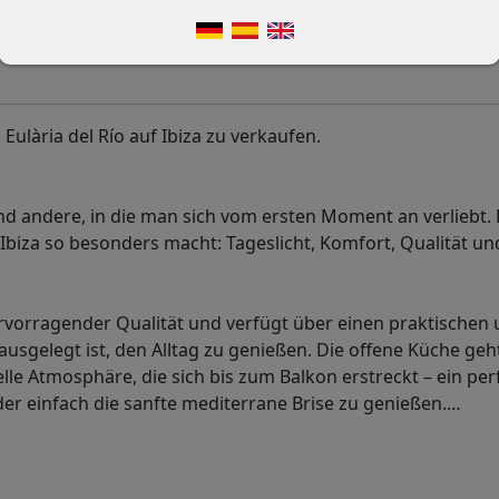
lària del Río auf Ibiza zu verkaufen.
nd andere, in die man sich vom ersten Moment an verliebt. 
Ibiza so besonders macht: Tageslicht, Komfort, Qualität un
rvorragender Qualität und verfügt über einen praktischen
sgelegt ist, den Alltag zu genießen. Die offene Küche geht
e Atmosphäre, die sich bis zum Balkon erstreckt – ein per
der einfach die sanfte mediterrane Brise zu genießen.
…