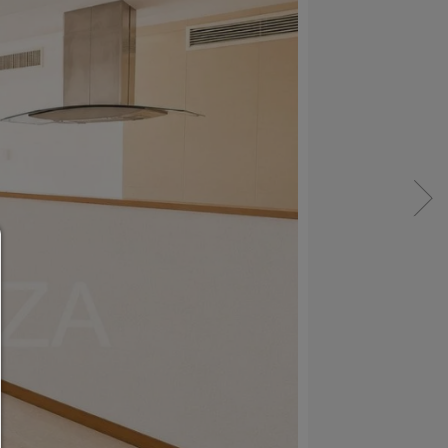
Consent Manager
HILFE
Um fortfahren zu können,müssen Sie eine Cook
Auswahl treffen. Nachfolgend erhalten Sie ein
Erläuterung der verschiedenen Optionen und ih
Bedeutung.