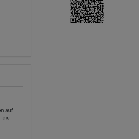
en auf
 die