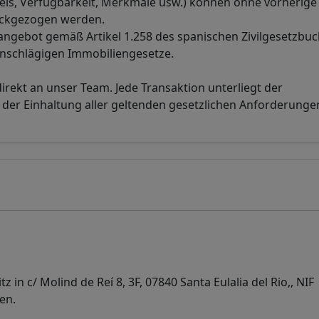
eis, Verfügbarkeit, Merkmale usw.) können ohne vorherige
ückgezogen werden.
sangebot gemäß Artikel 1.258 des spanischen Zivilgesetzbuc
inschlägigen Immobiliengesetze.
direkt an unser Team. Jede Transaktion unterliegt der
r Einhaltung aller geltenden gesetzlichen Anforderunge
z in c/ Molind de Reí 8, 3F, 07840 Santa Eulalia del Rio,, NIF
en.