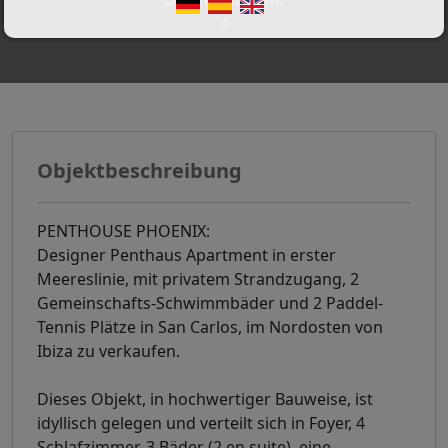
4
Objektbeschreibung
PENTHOUSE PHOENIX:
Designer Penthaus Apartment in erster
Meereslinie, mit privatem Strandzugang, 2
Gemeinschafts-Schwimmbäder und 2 Paddel-
Tennis Plätze in San Carlos, im Nordosten von
Ibiza zu verkaufen.
Dieses Objekt, in hochwertiger Bauweise, ist
idyllisch gelegen und verteilt sich in Foyer, 4
Schlafzimmer, 3 Bäder (2 en suite), eine