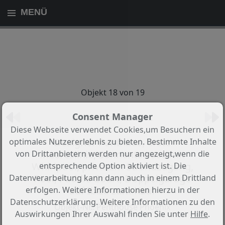
MENÜ
Objekt 18 von 19
Consent Manager
Zurück zur Übersicht
Diese Webseite verwendet Cookies,um Besuchern ein
Designer Penthaus, erste
optimales Nutzererlebnis zu bieten. Bestimmte Inhalte
Meereslinie, Sonnenterrase mit
von Drittanbietern werden nur angezeigt,wenn die
Whirlpool, privatem Strandzugang,
entsprechende Option aktiviert ist. Die
Pool, Paddle Court, Doppelgarage
Datenverarbeitung kann dann auch in einem Drittland
auf Ibiza zum Kauf
erfolgen. Weitere Informationen hierzu in der
Datenschutzerklärung. Weitere Informationen zu den
Objekt-Nr.: Penthouse Phoenix
Auswirkungen Ihrer Auswahl finden Sie unter
Hilfe
.