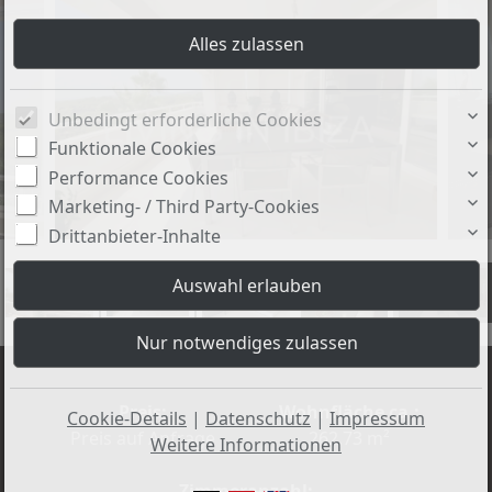
Unbedingt erforderliche Cookies
Funktionale Cookies
Performance Cookies
Marketing- / Third Party-Cookies
Drittanbieter-Inhalte
+25
Preis:
Wohnfläche ca.:
Cookie-Details
|
Datenschutz
|
Impressum
Preis auf Anfrage
262,73 m²
Weitere Informationen
Zimmeranzahl: