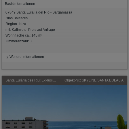
Basisinformationen
07849 Santa Eulalia del Rio - Sargamassa
Islas Baleares
Region: Ibiza
mtl. Kaltmiete: Preis auf Anfrage
Wohnfläche ca.: 145 m²
Zimmeranzahl: 3
Weitere Informationen
Santa Eulària des Riu: Exklusives Penthouse (Erstbezug 2022) mit privater Dachterrasse, offenem Weitblick bis zum Meer und nach Formentera, nur etwa 300 Meter vom Strand.
Objekt-Nr.: SKYLINE SANTA EULALIA