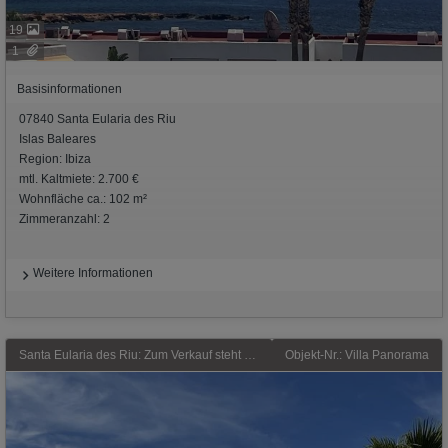
19
1
Basisinformationen
07840 Santa Eularia des Riu
Islas Baleares
Region: Ibiza
mtl. Kaltmiete: 2.700 €
Wohnfläche ca.: 102 m²
Zimmeranzahl: 2
Weitere Informationen
Santa Eularia des Riu: Zum Verkauf steht diese elegante Villa in privilegierter Höhenlage, die einige der begehrtesten Eigenschaften Ibizas vereint: absolute Ruhe, freie Mee
Objekt-Nr.: Villa Panorama