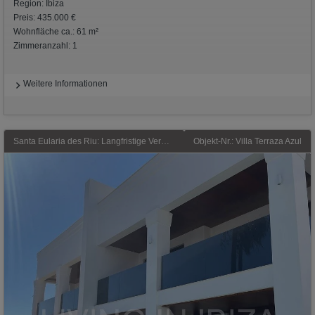
Region: Ibiza
Preis: 435.000 €
Wohnfläche ca.: 61 m²
Zimmeranzahl: 1
Weitere Informationen
Santa Eularia des Riu: Langfristige Vermietung. Luxuriöses Triplex-Reihenhaus im Herzen von Santa Eulàlia des Riu, nur eine Minute vom Strand und der Promenade entfernt.
Objekt-Nr.: Villa Terraza Azul