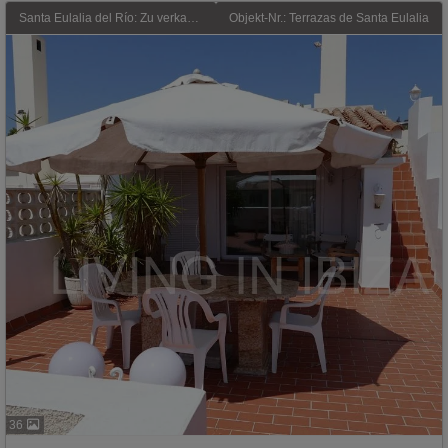
Santa Eulalia del Río: Zu verkaufen: Helles Penthouse mit zwei Terrassen und 360-Grad-Ausblick im Zentrum von Santa Eulalia del Río auf Ibiza. Optional 1 / 2 Parkplätze
Objekt-Nr.: Terrazas de Santa Eulalia
36