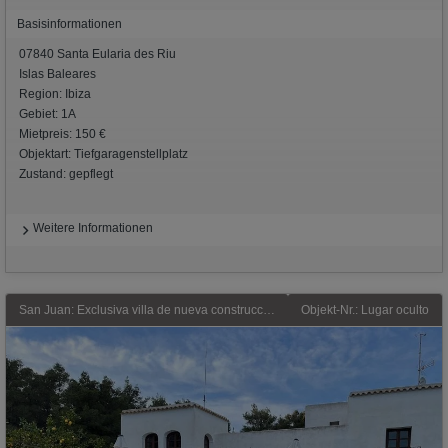
Basisinformationen
07840 Santa Eularia des Riu
Islas Baleares
Region: Ibiza
Gebiet: 1A
Mietpreis: 150 €
Objektart: Tiefgaragenstellplatz
Zustand: gepflegt
Weitere Informationen
San Juan: Exclusiva villa de nueva construcción en estilo contemporáneo-mediterráneo piscina de agua salada, calefacción por suelo radiante, alquiler anual con
Objekt-Nr.: Lugar oculto