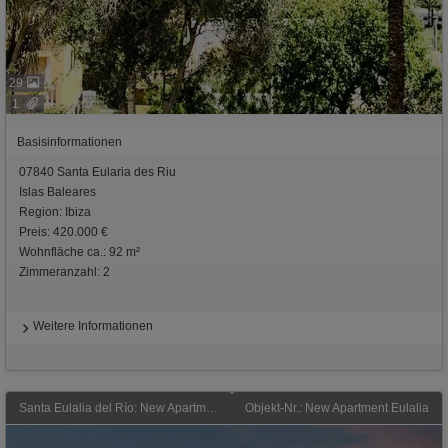
29
1
Basisinformationen
07840 Santa Eularia des Riu
Islas Baleares
Region: Ibiza
Preis: 420.000 €
Wohnfläche ca.: 92 m²
Zimmeranzahl: 2
Weitere Informationen
Santa Eulalia del Río: New Apartment Eulalia – zum Kaufen auf Ibiza, wird demnächst fertiggestellt, mit Parkplatz und Abstellraum inkl.
Objekt-Nr.: New Apartment Eulalia