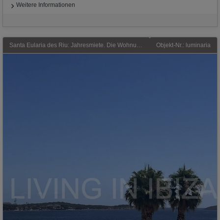
Weitere Informationen
Santa Eularia des Riu: Jahresmiete. Die Wohnung mit Meerblick liegt nur 100 Meter von der Strandpromenade und dem Sandstrand von Santa Eulalia del Río entfernt. Ibiza
Objekt-Nr.: luminaria