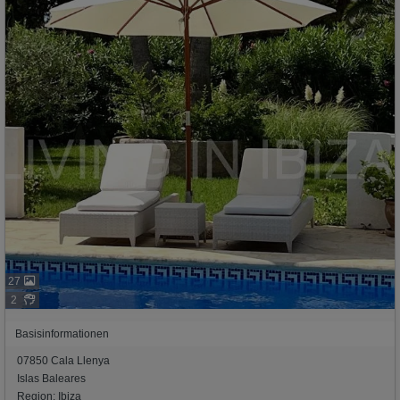
27
2
Basisinformationen
07850 Cala Llenya
Islas Baleares
Region: Ibiza