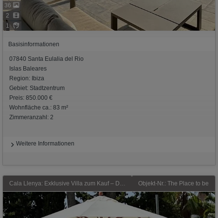
36
2
1
Basisinformationen
07840 Santa Eulalia del Rio
Islas Baleares
Region: Ibiza
Gebiet: Stadtzentrum
Preis: 850.000 €
Wohnfläche ca.: 83 m²
Zimmeranzahl: 2
Weitere Informationen
Cala Llenya: Exklusive Villa zum Kauf – Dieses attraktive und komfortable Anwesen befindet sich in privilegierter Lage von Cala Llenya auf Ibiza.
Objekt-Nr.: The Place to be