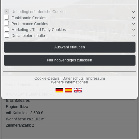
Unbedingt erforderliche Cookies
Funktionale Cookies
Performance Cookies
Marketing- / Third Party-Cookies
Drittanbieter-Inhalte
18
1
Cookie-Details
|
Datenschutz
|
Impressum
Weitere Informationen
Basisinformationen
07840 Santa Eularia des Riu
Islas Baleares
Region: Ibiza
mtl. Kaltmiete: 3.500 €
Wohnfläche ca.: 102 m²
Zimmeranzahl: 2