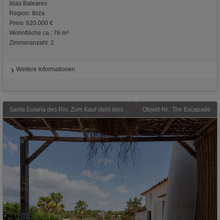
Islas Baleares
Region: Ibiza
Preis: 620.000 €
Wohnfläche ca.: 76 m²
Zimmeranzahl: 2
Weitere Informationen
Santa Eularia des Riu: Zum Kauf steht diese Doppelhaushälfte in Siesta (Santa Eulària des Riu), die ein entspanntes mediterranes Lebensgefühl bietet und nur wenige Schritte
Objekt-Nr.: The Escapade