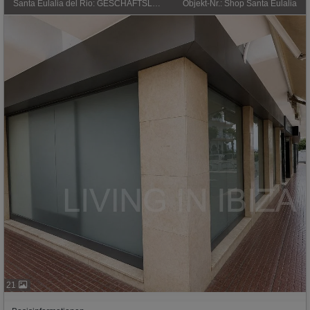
Santa Eulalia del Rio: GESCHÄFTSLOKAL ZU VERMIETEN – EXKLUSIVE ECKLAGE IM HERZEN VON SANTA EULÀRIA DES RIU, IBIZA
Objekt-Nr.: Shop Santa Eulalia
21