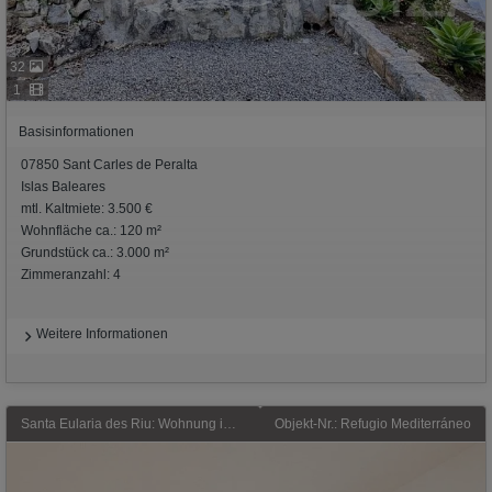
32
1
Basisinformationen
07850 Sant Carles de Peralta
Islas Baleares
mtl. Kaltmiete: 3.500 €
Wohnfläche ca.: 120 m²
Grundstück ca.: 3.000 m²
Zimmeranzahl: 4
Weitere Informationen
Santa Eularia des Riu: Wohnung im Herzen von Santa Eulària del Río auf Ibiza zu verkaufen.
Objekt-Nr.: Refugio Mediterráneo