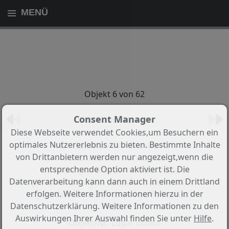
MENÜ
Objekt 6 von 62
Consent Manager
Zurück zur Übersicht
Diese Webseite verwendet Cookies,um Besuchern ein
Exclusiva villa de nueva
optimales Nutzererlebnis zu bieten. Bestimmte Inhalte
construcción en estilo
von Drittanbietern werden nur angezeigt,wenn die
contemporáneo-mediterráneo
entsprechende Option aktiviert ist. Die
piscina de agua salada, calefacción
Datenverarbeitung kann dann auch in einem Drittland
por suelo radiante, alquiler anual
erfolgen. Weitere Informationen hierzu in der
con
Datenschutzerklärung. Weitere Informationen zu den
Auswirkungen Ihrer Auswahl finden Sie unter
Hilfe
.
Objekt-Nr.: Lugar oculto