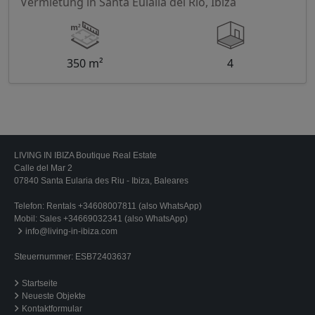
Vermietung in Santa Eulalia del Rio, Ibiza
350 m²
4
LIVING IN IBIZA Boutique Real Estate
Calle del Mar 2
07840 Santa Eularia des Riu - Ibiza, Baleares
Telefon:
Rentals +34608007811 (also WhatsApp)
Mobil:
Sales +34669032341 (also WhatsApp)
info@living-in-ibiza.com
Steuernummer: ESB72403637
Startseite
Neueste Objekte
Kontaktformular