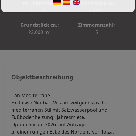
mtl. Kaltmiete:
Wohnfläche ca.:
10.000 €
320 m²
Grundstück ca.:
Zimmeranzahl:
22.000 m²
5
Objektbeschreibung
Can Mediterrané
Exklusive Neubau-Villa im zeitgenössisch-
mediterranen Stil mit Salzwasserpool und
Fußbodenheizung · Jahresmiete.
Option Saison 2026: auf Anfrage.
In einer ruhigen Ecke des Nordens von Ibiza,