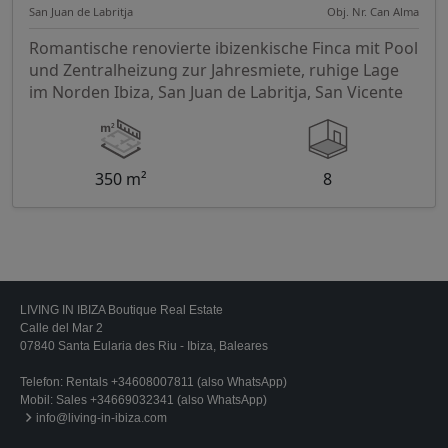
San Juan de Labritja
Obj. Nr. Can Alma
Romantische renovierte ibizenkische Finca mit Pool
und Zentralheizung zur Jahresmiete, ruhige Lage
im Norden Ibiza, San Juan de Labritja, San Vicente
350 m²
8
LIVING IN IBIZA Boutique Real Estate
Calle del Mar 2
07840 Santa Eularia des Riu - Ibiza, Baleares
Telefon:
Rentals +34608007811 (also WhatsApp)
Mobil:
Sales +34669032341 (also WhatsApp)
info@living-in-ibiza.com