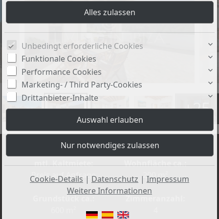
Unbedingt erforderliche Cookies
Funktionale Cookies
Performance Cookies
Marketing- / Third Party-Cookies
Drittanbieter-Inhalte
+25
mtl. Kaltmiete:
Wohnfläche ca.:
Preis auf Anfrage
200 m²
Cookie-Details
|
Datenschutz
|
Impressum
Weitere Informationen
Grundstück ca.:
Zimmeranzahl:
600 m²
4