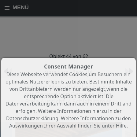
MENÜ
Objekt 44 von 62
Consent Manager
Zurück zur Übersicht
Diese Webseite verwendet Cookies,um Besuchern ein
optimales Nutzererlebnis zu bieten. Bestimmte Inhalte
Jährliche Miete Blakstad Haus in
von Drittanbietern werden nur angezeigt,wenn die
der Gegend von Benirrás, Ibiza.
entsprechende Option aktiviert ist. Die
Freie Aussicht. 4 Schlafzimmer.
Datenverarbeitung kann dann auch in einem Drittland
erfolgen. Weitere Informationen hierzu in der
Objekt-Nr.: La Calma
Datenschutzerklärung. Weitere Informationen zu den
Auswirkungen Ihrer Auswahl finden Sie unter
Hilfe
.