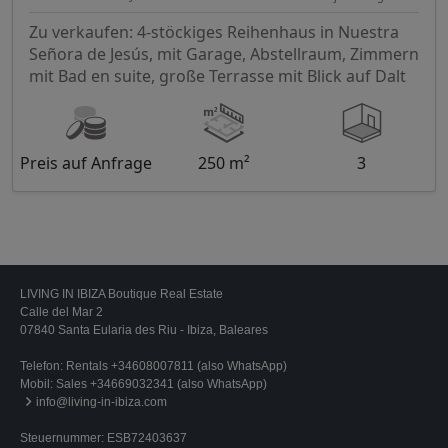
Zu verkaufen: 4-stöckiges Reihenhaus in Nuestra
Señora de Jesús, mit Garage, Abstellraum, Zimmern
mit Bad en suite, große Terrasse mit Blick auf Dalt
Preis auf Anfrage
250 m²
3
LIVING IN IBIZA Boutique Real Estate
Calle del Mar 2
07840 Santa Eularia des Riu - Ibiza, Baleares
Telefon:
Rentals +34608007811 (also WhatsApp)
Mobil:
Sales +34669032341 (also WhatsApp)
info@living-in-ibiza.com
Steuernummer: ESB72403637