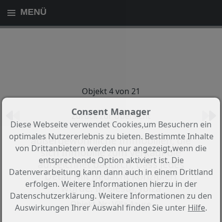
MENÜ
Objekt 4 von 21
Consent Manager
Zurück zur Übersicht
Diese Webseite verwendet Cookies,um Besuchern ein
optimales Nutzererlebnis zu bieten. Bestimmte Inhalte
außergewöhnliche Immobilien, die
von Drittanbietern werden nur angezeigt,wenn die
sich Inmobilie zum verkauf die
entsprechende Option aktiviert ist. Die
aufzeichnet dadurch, dass jedes
Datenverarbeitung kann dann auch in einem Drittland
Detail mit Bedacht konzipiert
erfolgen. Weitere Informationen hierzu in der
wurde. In Siesta, Ibiza
Datenschutzerklärung. Weitere Informationen zu den
Objekt-Nr.: Villa Azure
Auswirkungen Ihrer Auswahl finden Sie unter
Hilfe
.