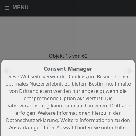
MENÜ
Objekt 15 von 62
Consent Manager
Zurück zur Übersicht
Diese Webseite verwendet Cookies,um Besuchern ein
optimales Nutzererlebnis zu bieten. Bestimmte Inhalte
Jahresmiete / Langzeitmiete:
von Drittanbietern werden nur angezeigt,wenn die
Authentische ibizenkische Finka
entsprechende Option aktiviert ist. Die
mit viel Charme, Pool Garten und
Datenverarbeitung kann dann auch in einem Drittland
Land nah San Rafael, Ibiza zur
erfolgen. Weitere Informationen hierzu in der
langfristigen Vermietung
Datenschutzerklärung. Weitere Informationen zu den
Objekt-Nr.: The Little Finca
Auswirkungen Ihrer Auswahl finden Sie unter
Hilfe
.