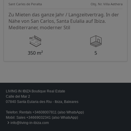
Sant Carles de Peralta
Obj. Nr. Villa Aethera
Zu Mieten das ganze Jahr / Langzeitvertrag. In der
Nähe von San Carlos, Santa Eulalia auf Ibiza.
Mediterraner, moderner Stil
350 m²
5
LIVING IN IBIZA Boutique Real Estate
Calle del Mar 2
07840 Santa Eularia des Riu - Ibiza, Baleares
Telefon:
Rentals +34608007811 (also WhatsApp)
Mobil:
Sales +34669032341 (also WhatsApp)
info@living-in-ibiza.com