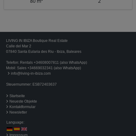
80 m²
2
LIVING IN IBIZA Boutique Real Estate
Calle del Mar 2
07840 Santa Eularia des Riu - Ibiza, Baleares
Telefon:
Rentals +34608007811 (also WhatsApp)
Mobil:
Sales +34669032341 (also WhatsApp)
info@living-in-ibiza.com
Steuernummer: ESB72403637
Startseite
Neueste Objekte
Kontaktformular
Newsletter
Language:
Impressum