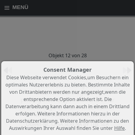
MENÜ
Objekt 12 von 28
Consent Manager
Zurück zur Übersicht
Diese Webseite verwendet Cookies,um Besuchern ein
optimales Nutzererlebnis zu bieten. Bestimmte Inhalte
Saisonvermietung 2027.
von Drittanbietern werden nur angezeigt,wenn die
Mediterrane Eleganz in
entsprechende Option aktiviert ist. Die
privilegierter Lage innerhalb einer
Datenverarbeitung kann dann auch in einem Drittland
Wohnanlage in erster Meereslinie
erfolgen. Weitere Informationen hierzu in der
in Santa Eulalia del Río, Ibiza.
Datenschutzerklärung. Weitere Informationen zu den
Objekt-Nr.: CASA SERENA BY THE SEA
Auswirkungen Ihrer Auswahl finden Sie unter
Hilfe
.