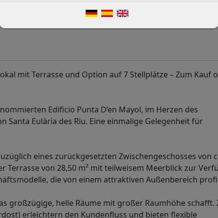
l mit Terrasse und Option auf 7 Stellplätze – Zum Kauf o
enommierten Edificio Punta D’en Mayol, im Herzen des
Santa Eulària des Riu. Eine einmalige Gelegenheit für
zuzüglich eines zurückgesetzten Zwischengeschosses von ca
er Terrasse von 28,50 m² mit teilweisem Meerblick zur Verf
ftsmodelle, die von einem attraktiven Außenbereich profi
was großzügige, helle Räume mit großer Raumhöhe schafft.
st) erleichtern den Kundenfluss und bieten flexible