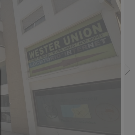
Consent Manager
HILFE
Um fortfahren zu können,müssen Sie eine Cook
Auswahl treffen. Nachfolgend erhalten Sie ein
Erläuterung der verschiedenen Optionen und ih
Bedeutung.