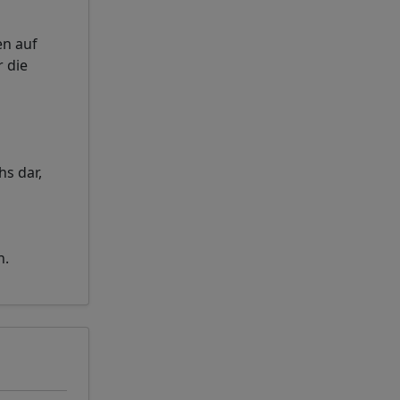
en auf
 die
hs dar,
n.