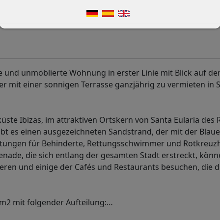
e und unmöblierte Wohnung in erster Linie mit Blick auf de
er mit einer sonnigen Terrasse ganzjährig zu vermieten in 
üste Ibizas, im attraktiven Ortskern von Santa Eularia des 
gibt es einen ausgezeichneten Sandstrand, der mit der Blau
leistungen für Behinderte, Rettungsschwimmer und Rotkreuzh
ade, die sich entlang der gesamten Stadt erstreckt, könn
ren und einige der Cafés und Restaurants besuchen, die d
m2 mit folgender Aufteilung:
…