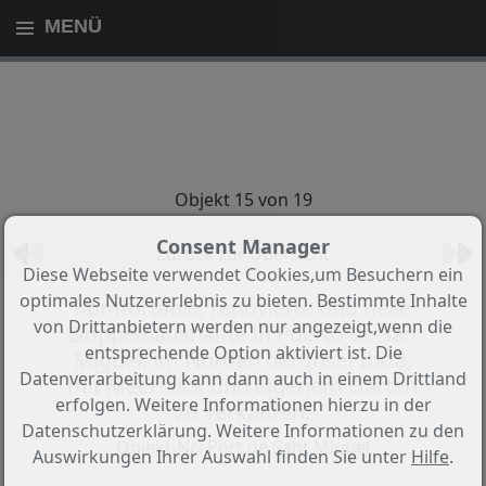
MENÜ
Objekt 15 von 19
Consent Manager
Zurück zur Übersicht
Diese Webseite verwendet Cookies,um Besuchern ein
optimales Nutzererlebnis zu bieten. Bestimmte Inhalte
Komfortable, renovierte und helle
von Drittanbietern werden nur angezeigt,wenn die
Doppelhaushälfte in Puerto de San
entsprechende Option aktiviert ist. Die
Miguel, im Norden der Insel Ibiza,
Datenverarbeitung kann dann auch in einem Drittland
mit Meerblick und eigenem Garten
erfolgen. Weitere Informationen hierzu in der
zu verkaufen.
Datenschutzerklärung. Weitere Informationen zu den
Objekt-Nr.: Port de Sant Miquel
Auswirkungen Ihrer Auswahl finden Sie unter
Hilfe
.