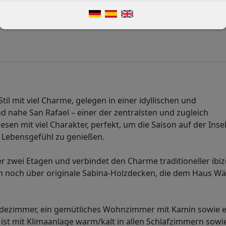
il mit viel Charme, gelegen in einer idyllischen und
nahe San Rafael – einer der zentralsten und zugleich
n mit viel Charakter, perfekt, um die Saison auf der Insel
 Lebensgefühl zu genießen.
r zwei Etagen und verbindet den Charme traditioneller ibi
n noch über originale Sabina-Holzdecken, die dem Haus W
Badezimmer, ein gemütliches Wohnzimmer mit Kamin sowie 
 ist mit Klimaanlage warm/kalt in allen Schlafzimmern sowi