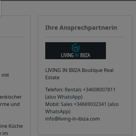
Ihre Ansprechpartnerin
LIVING IN IBIZA Boutique Real
 mit
Estate
Telefon:
Rentals +34608007811
zenkischer
(also WhatsApp)
ärme und
Mobil:
Sales +34669032341 (also
WhatsApp)
info@living-in-ibiza.com
eine Küche
e im