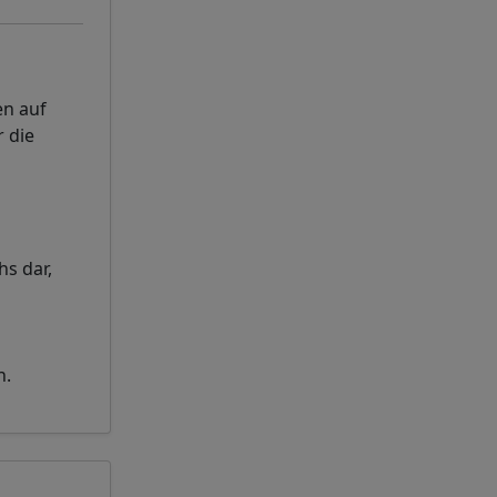
en auf
 die
hs dar,
n.