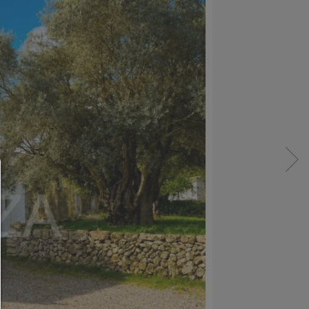
Consent Manager
HILFE
Um fortfahren zu können,müssen Sie eine Cook
Auswahl treffen. Nachfolgend erhalten Sie ein
Erläuterung der verschiedenen Optionen und ih
Bedeutung.