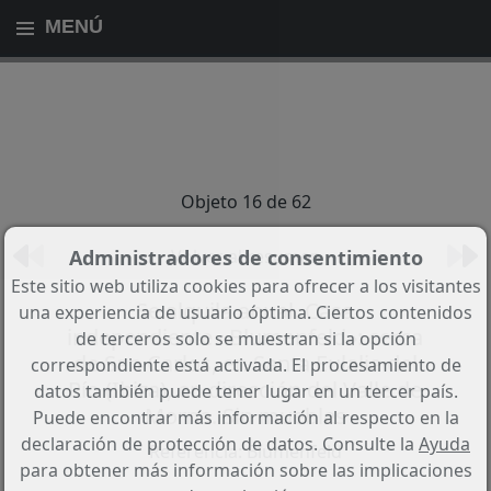
MENÚ
Objeto 16 de 62
Volver al resumen
Administradores de consentimiento
Este sitio web utiliza cookies para ofrecer a los visitantes
Se alquila anual. Casa
una experiencia de usuario óptima. Ciertos contenidos
independiente «Blumenfeld»: cerca
de terceros solo se muestran si la opción
de San Carlos, en Santa Eulalia del
correspondiente está activada. El procesamiento de
Río (Ibiza), en dirección del Valle de
datos también puede tener lugar en un tercer país.
Morna. Sin muebles
Puede encontrar más información al respecto en la
declaración de protección de datos. Consulte la
Ayuda
Referencia: Blumenfeld
para obtener más información sobre las implicaciones