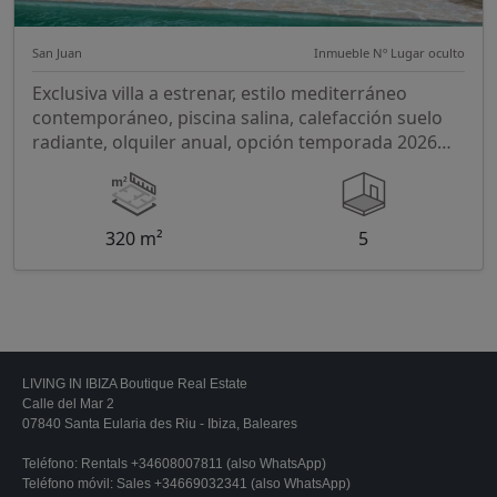
San Juan
Inmueble Nº Lugar oculto
Exclusiva villa a estrenar, estilo mediterráneo
contemporáneo, piscina salina, calefacción suelo
radiante, olquiler anual, opción temporada 2026
Ibiza
320 m²
5
LIVING IN IBIZA Boutique Real Estate
Calle del Mar 2
07840 Santa Eularia des Riu - Ibiza, Baleares
Teléfono:
Rentals +34608007811 (also WhatsApp)
Teléfono móvil:
Sales +34669032341 (also WhatsApp)