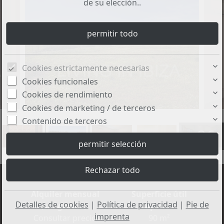
de su elección..
Cookies estrictamente necesarias
Cookies funcionales
Cookies de rendimiento
Cookies de marketing / de terceros
Contenido de terceros
+26
Alquiler mensual
Superficie útil
Detalles de cookies
|
Política de privacidad
|
Pie de
(sin gastos):
aprox.:
imprenta
Consultar precio
90 m²