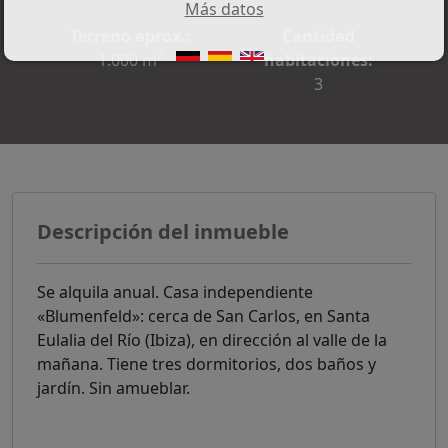
Más datos
Terreno aprox.:
Cantidad
1.000 m²
habitaciones:
3
Descripción del inmueble
Se alquila anual. Casa independiente
«Blumenfeld»: cerca de San Carlos, en Santa
Eulalia del Río (Ibiza), en dirección al valle de la
mañana. Tiene tres dormitorios, dos baños y
jardín. Sin amueblar.