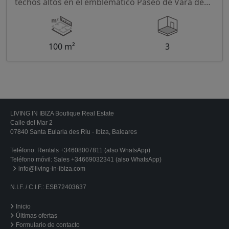
techos altos en el emblemático Paseo de Vara de
Rey de Ibi
100 m²
3
LIVING IN IBIZA Boutique Real Estate
Calle del Mar 2
07840 Santa Eularia des Riu - Ibiza, Baleares
Teléfono:
Rentals +34608007811 (also WhatsApp)
Teléfono móvil:
Sales +34669032341 (also WhatsApp)
info@living-in-ibiza.com
N.I.F. / C.I.F.: ESB72403637
Inicio
Últimas ofertas
Formulario de contacto