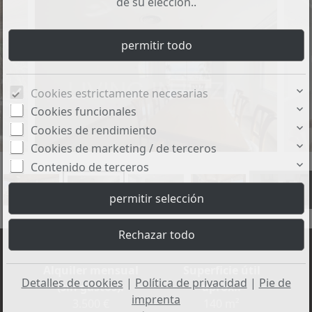
de su elección..
Cookies estrictamente necesarias
Cookies funcionales
Cookies de rendimiento
Cookies de marketing / de terceros
Contenido de terceros
+25
Alquiler mensual
Superficie útil
Detalles de cookies
|
Política de privacidad
|
Pie de
(sin gastos):
aprox.:
imprenta
3.500 €
140 m²