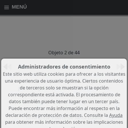
MENÚ
Objeto 2 de 44
Administradores de consentimiento
Volver al resumen
Este sitio web utiliza cookies para ofrecer a los visitantes
Piso en alquiler anual. Elegante
una experiencia de usuario óptima. Ciertos contenidos
piso en primera línea de mar sobre
de terceros solo se muestran si la opción
el paseo marítimo de Santa Eulalia
correspondiente está activada. El procesamiento de
del Río, Ibiza. Incluye 1 plaza de
datos también puede tener lugar en un tercer país.
parking
Puede encontrar más información al respecto en la
declaración de protección de datos. Consulte la
Ayuda
Referencia: Puerto de Santa Eulalia
para obtener más información sobre las implicaciones