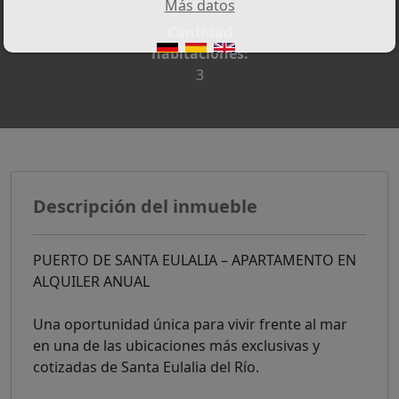
Más datos
Cantidad
habitaciones:
3
Descripción del inmueble
PUERTO DE SANTA EULALIA – APARTAMENTO EN
ALQUILER ANUAL
Una oportunidad única para vivir frente al mar
en una de las ubicaciones más exclusivas y
cotizadas de Santa Eulalia del Río.