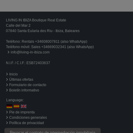
LIVING IN IBIZA Boutique Real Estate
Calle del Mar 2
07840 Santa Eularia des Riu - Ibiza, Baleares
Teléfono:
Rentals +34608007811 (also WhatsApp)
Teléfono móvil:
Sales +34669032341 (also WhatsApp)
info@living-in-ibiza.com
N.I.F. / C.I.F.: ESB72403637
Inicio
Últimas ofertas
Formulario de contacto
Boletín informativo
Language:
Pie de imprenta
Condiciones generales
Política de privacidad
Revocar el contrato de intermediación inmobiliaria