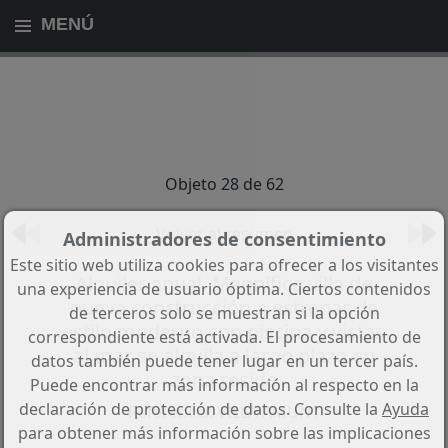
MENÚ
Objeto 28 de 62
Volver al resumen
Administradores de consentimiento
Este sitio web utiliza cookies para ofrecer a los visitantes
Alquiler anual. Magnífica villa de
una experiencia de usuario óptima. Ciertos contenidos
nueva construcción a estrenar de
de terceros solo se muestran si la opción
estilo moderno con piscina y vistas
correspondiente está activada. El procesamiento de
al mar se alquila a largo plazo en
datos también puede tener lugar en un tercer país.
zona reside
Puede encontrar más información al respecto en la
declaración de protección de datos. Consulte la
Ayuda
Referencia: VILLA AMUNT
para obtener más información sobre las implicaciones