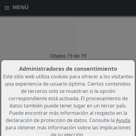
MENÚ
Objeto 19 de 19
Administradores de consentimiento
Volver al resumen
Este sitio web utiliza cookies para ofrecer a los visitantes
una experiencia de usuario óptima. Ciertos contenidos
de terceros solo se muestran si la opción
correspondiente está activada. El procesamiento de
En Santa Eulalia del Río magnífico y
datos también puede tener lugar en un tercer país.
luminoso piso en venta con
Puede encontrar más información al respecto en la
pintorescas vistas al mar y puerto
declaración de protección de datos. Consulte la
Ayuda
deportivo
para obtener más información sobre las implicaciones
Referencia: Frontline Eulalia
de su elección..