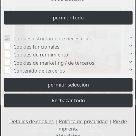
Cookies estrictamente necesarias
Cookies funcionales
Cookies de rendimiento
Cookies de marketing / de terceros
Contenido de terceros
+16
Detalles de cookies
|
Política de privacidad
|
Pie de
Precio:
Superficie útil
imprenta
Consultar precio
aprox.:
Más datos