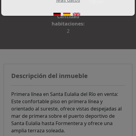
106 m²
Cantidad
habitaciones:
2
Descripción del inmueble
Primera línea en Santa Eulalia del Río en venta:
Este confortable piso en primera línea y
orientado al sureste, ofrece vistas despejadas al
mar de primera sobre el puerto deportivo de
Santa Eulalia hasta Formentera y ofrece una
amplia terraza soleada.