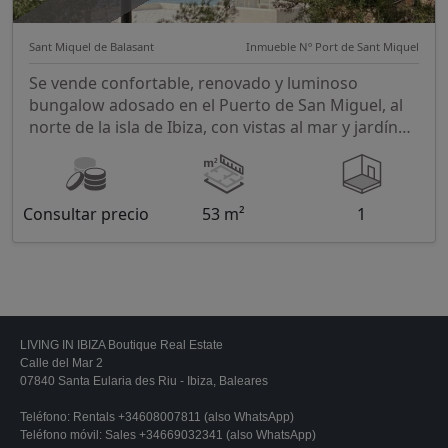
Sant Miquel de Balasant
Inmueble Nº Port de Sant Miquel
Se vende confortable, renovado y luminoso
bungalow adosado en el Puerto de San Miguel, al
norte de la isla de Ibiza, con vistas al mar y jardín
propio
Consultar precio
53 m²
1
LIVING IN IBIZA Boutique Real Estate
Calle del Mar 2
07840 Santa Eularia des Riu - Ibiza, Baleares
Teléfono:
Rentals +34608007811 (also WhatsApp)
Teléfono móvil:
Sales +34669032341 (also WhatsApp)